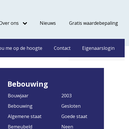
Over ons
Nieuws
Gratis waardebepaling
€ 598.000
ou me op de hoogte
Contact
Eigenaarslogin
Bebouwing
Bouwjaar
2003
Bebouwing
Gesloten
Algemene staat
Goede staat
Bemeubeld
Neen