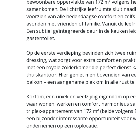
bewoonbare oppervlakte van 172 m² volgens het
samenkomen. De lichtrijke leefruimte sluit naad
voorzien van alle hedendaagse comfort en zelfs
avonden met vrienden of familie. Vanuit de leef
Een subtiel geïntegreerde deur in de keuken lei
gastentoilet.
Op de eerste verdieping bevinden zich twee ru
dressing, wat zorgt voor extra comfort en prak
met een royale zolderkamer die perfect dienst
thuiskantoor. Hier geniet men bovendien van e
balkon – een aangename plek om in alle rust te
Kortom, een uniek en veelzijdig eigendom op ee
waar wonen, werken en comfort harmonieus sa
triplex-appartement van 172 m² (beide volgens 
een bijzonder interessante opportuniteit voor 
ondernemen op een toplocatie.