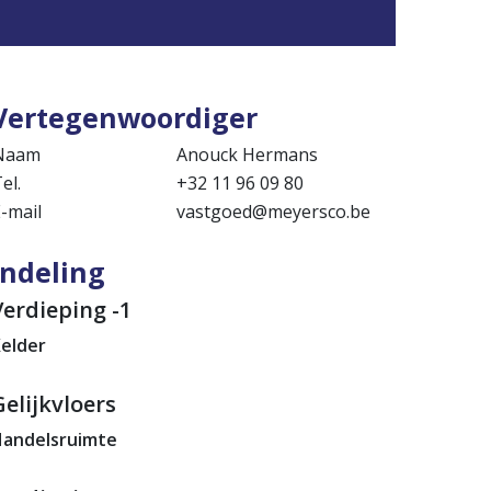
Vertegenwoordiger
Naam
Anouck Hermans
el.
+32 11 96 09 80
-mail
vastgoed@meyersco.be
Indeling
Verdieping -1
elder
Gelijkvloers
andelsruimte