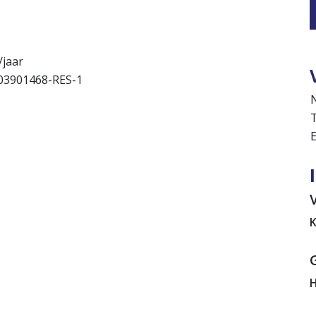
/jaar
03901468-RES-1
T
E
n
K
H