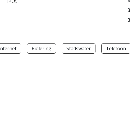
S
Ja
B
Internet
Riolering
Stadswater
Telefoon