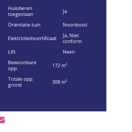
Huisdieren
Ja
toegestaan
Oriëntatie tuin
Noordoost
Ja, Niet
Elektriciteitscertificaat
conform
Lift
Neen
Bewoonbare
172 m²
opp.
Totale opp.
308 m²
grond