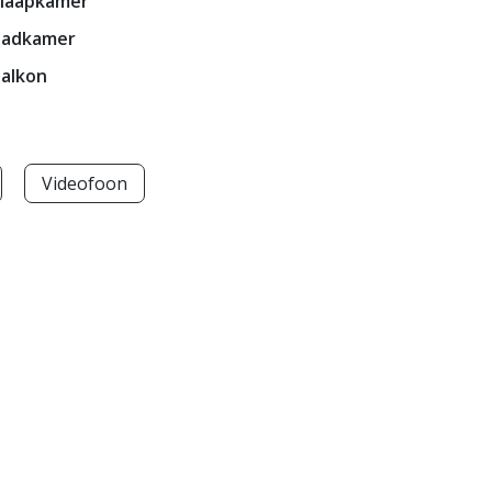
laapkamer
Badkamer
alkon
Videofoon