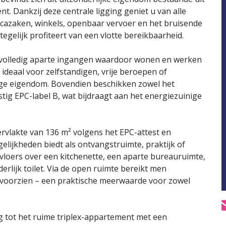
. Dankzij deze centrale ligging geniet u van alle
ecazaken, winkels, openbaar vervoer en het bruisende
 tegelijk profiteert van een vlotte bereikbaarheid.
 volledig aparte ingangen waardoor wonen en werken
ideaal voor zelfstandigen, vrije beroepen of
jdige eigendom. Bovendien beschikken zowel het
ig EPC-label B, wat bijdraagt aan het energiezuinige
rvlakte van 136 m² volgens het EPC-attest en
elijkheden biedt als ontvangstruimte, praktijk of
jkvloers over een kitchenette, een aparte bureauruimte,
rlijk toilet. Via de open ruimte bereikt men
d voorzien – een praktische meerwaarde voor zowel
g tot het ruime triplex-appartement met een