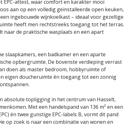
 EPC-attest, waar comfort en karakter mooi
loos aan op een volledig geïnstalleerde open keuken,
 een ingebouwde wijnkoelkast – ideaal voor gezellige
ruimte heeft men rechtstreeks toegang tot het terras.
dt naar de praktische wasplaats en een apart
ime slaapkamers, een badkamer en een aparte
tische opbergruimte. De bovenste verdieping verrast
 kan doen als master bedroom, hobbyruimte of
en eigen doucheruimte én toegang tot een zonnig
 ontspannen.
n absolute topligging in het centrum van Hasselt,
menkomen. Met een handelspand van 136 m² en een
EPC) én twee gunstige EPC-labels B, vormt dit pand
wie op zoek is naar een combinatie van wonen en