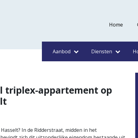
Home
Aanbod
Diensten
H
l triplex-appartement op
lt
asselt? In de Ridderstraat, midden in het
bevindt zich dit uitzonderlijke eigendom bestaande uit