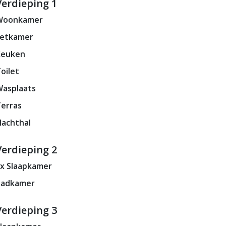
Verdieping 1
Woonkamer
Eetkamer
Keuken
oilet
asplaats
erras
achthal
Verdieping 2
x Slaapkamer
Badkamer
Verdieping 3