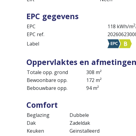
EPC gegevens
2
EPC
118 kWh/m
EPC ref.
2026062300
Label
Oppervlaktes en afmetinge
Totale opp. grond
308 m²
Bewoonbare opp.
172 m²
Bebouwbare opp.
94 m²
Comfort
Beglazing
Dubbele
Dak
Zadeldak
Keuken
Geïnstalleerd